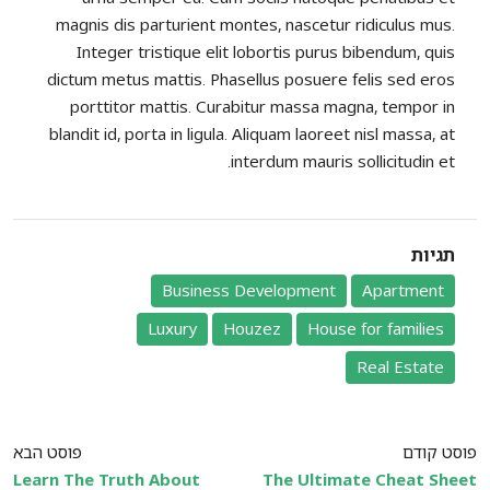
magnis dis parturient montes, nascetur ridiculus mus.
Integer tristique elit lobortis purus bibendum, quis
dictum metus mattis. Phasellus posuere felis sed eros
porttitor mattis. Curabitur massa magna, tempor in
blandit id, porta in ligula. Aliquam laoreet nisl massa, at
interdum mauris sollicitudin et.
תגיות
Business Development
Apartment
Luxury
Houzez
House for families
Real Estate
פוסט קודם
פוסט הבא
Learn The Truth About
The Ultimate Cheat Sheet