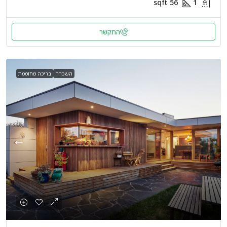
sqft
56
1
התקשר
השכרה
בריכה מחוממת