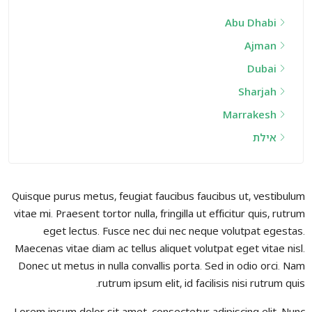
Abu Dhabi
Ajman
Dubai
Sharjah
Marrakesh
אילת
Quisque purus metus, feugiat faucibus faucibus ut, vestibulum
vitae mi. Praesent tortor nulla, fringilla ut efficitur quis, rutrum
eget lectus. Fusce nec dui nec neque volutpat egestas.
Maecenas vitae diam ac tellus aliquet volutpat eget vitae nisl.
Donec ut metus in nulla convallis porta. Sed in odio orci. Nam
rutrum ipsum elit, id facilisis nisi rutrum quis.
Lorem ipsum dolor sit amet, consectetur adipiscing elit. Nunc