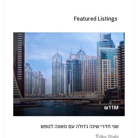
Featured Listings
₪210K
/Yearly
₪1
 חדרי שינה גדולה עם סאונה לנופש
שני חדרי שינה 
Sharjah
Abu Dh