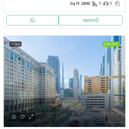
Sq Ft
2890
1
1
התקשר
FEATURED
השכרה