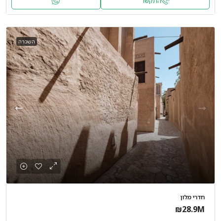
התקשר
השכרה
חדרי מלון
₪28.9M