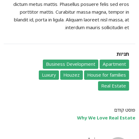
dictum metus mattis. Phasellus posuere felis sed eros
porttitor mattis. Curabitur massa magna, tempor in
blandit id, porta in ligula. Aliquam laoreet nisl massa, at
interdum mauris sollicitudin et.
תגיות
Business Development
Apartment
Luxury
Houzez
House for families
Real Estate
פוסט קודם
Why We Love Real Estate