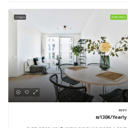
FEATURED
השכרה
דירות
₪130K
/Yearly