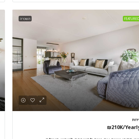
FEATURE
השכרה
ירות
₪210K
/Yearl