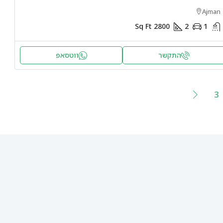
Ajman
Sq Ft
2800
2
1
התקשר
ווטסאפ
3