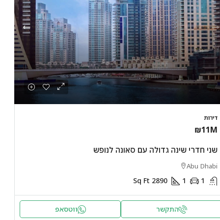
4.9M
₪35M
דרני לנופש
דירת חדר עם מרפסת לים לנופש בלבד
דירה 
לנופש
דירות
Abu Dhabi
₪11M
 Dhabi
Sq Ft
1670
1
1
דירות
1
שני חדרי שינה גדולה עם סאונה לנופש
דירות
Abu Dhabi
Sq Ft
2890
1
1
התקשר
ווטסאפ