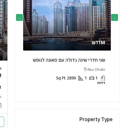
K
/Yearly
₪11M
שני חדרי שינה גדולה עם סאונה לנופש
שני חדרי 
באילת
ד
Abu Dhabi
M
Sharjah
Sq Ft
2890
1
1
דירות
1
ד
דירות
i
Property Type