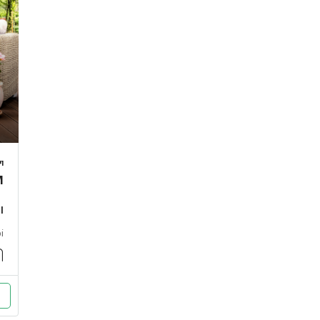
ו
M
ו
i