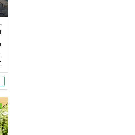
ד
M
ד
i
D