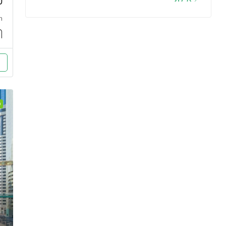
ש
h
D