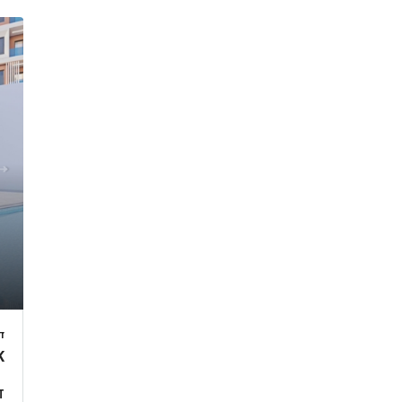
ד
K
ד