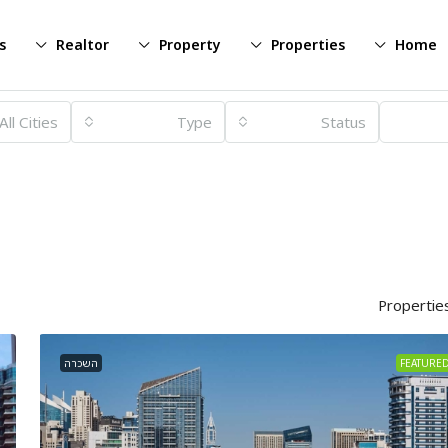
s
Realtor
Property
Properties
Home
All Cities
Type
Status
FEATURE
השכרה