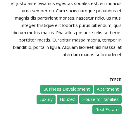
et justo ante. Vivamus egestas sodales est, eu rhoncus
urna semper eu. Cum sociis natoque penatibus et
magnis dis parturient montes, nascetur ridiculus mus.
Integer tristique elit lobortis purus bibendum, quis
dictum metus mattis. Phasellus posuere felis sed eros
porttitor mattis. Curabitur massa magna, tempor in
blandit id, porta in ligula. Aliquam laoreet nisl massa, at
interdum mauris sollicitudin et.
תגיות
Business Development
Apartment
Luxury
Houzez
House for families
Real Estate