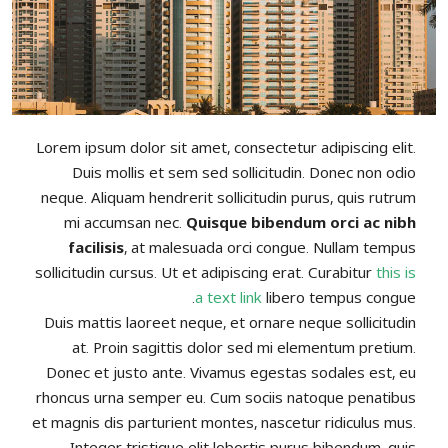
Lorem ipsum dolor sit amet, consectetur adipiscing elit.
Duis mollis et sem sed sollicitudin. Donec non odio
neque. Aliquam hendrerit sollicitudin purus, quis rutrum
mi accumsan nec.
Quisque bibendum orci ac nibh
facilisis
, at malesuada orci congue. Nullam tempus
sollicitudin cursus. Ut et adipiscing erat. Curabitur
this is
a text link
libero tempus congue.
Duis mattis laoreet neque, et ornare neque sollicitudin
at. Proin sagittis dolor sed mi elementum pretium.
Donec et justo ante. Vivamus egestas sodales est, eu
rhoncus urna semper eu. Cum sociis natoque penatibus
et magnis dis parturient montes, nascetur ridiculus mus.
Integer tristique elit lobortis purus bibendum, quis