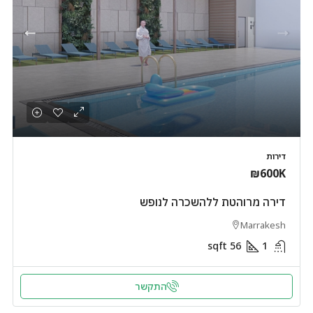
דירות
₪600K
דירה מרוהטת ללהשכרה לנופש
Marrakesh
sqft
56
1
התקשר