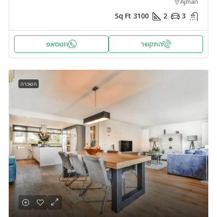
Ajman
Sq Ft
3100
2
3
התקשר
ווטסאפ
השכרה