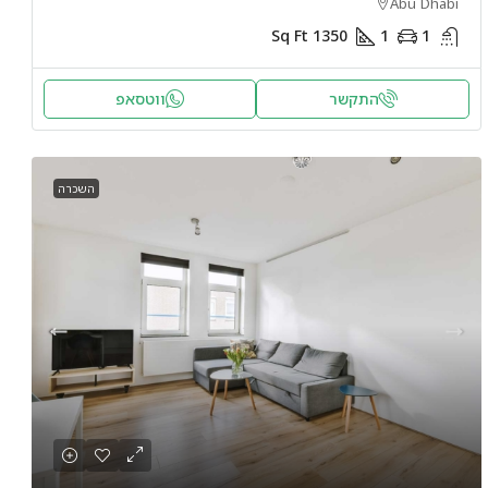
Abu Dhabi
Sq Ft
1350
1
1
התקשר
ווטסאפ
השכרה