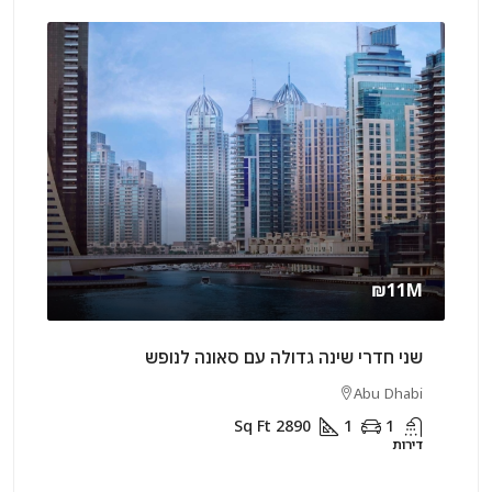
rly
₪11M
שני חדרי שינה גדולה עם סאונה לנופש
שני 
rjah
Abu Dhabi
Sq Ft
2890
1
1
דירות
דירות