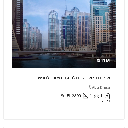
rly
₪11M
שני חדרי שינה גדולה עם סאונה לנופש
שני 
rjah
Abu Dhabi
Sq Ft
2890
1
1
דירות
דירות