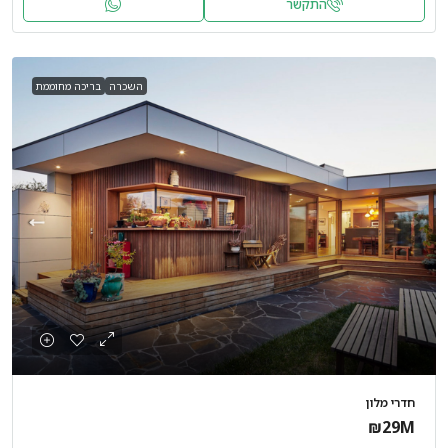
התקשר
השכרה
בריכה מחוממת
חדרי מלון
₪29M