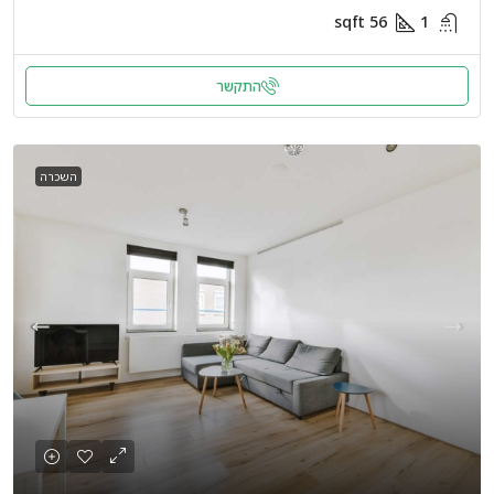
sqft
56
1
התקשר
השכרה