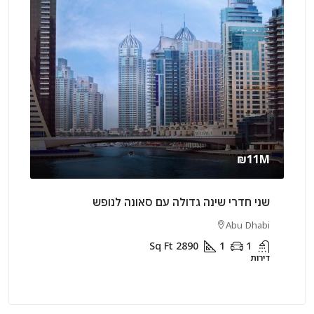
rly
₪11M
שני חדרי שינה גדולה עם סאונה לנופש
שני 
rjah
Abu Dhabi
Sq Ft
2890
1
1
דירות
דירות