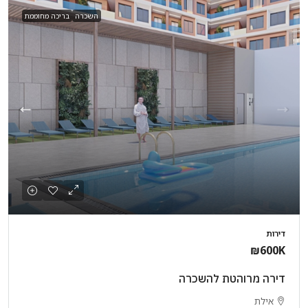
השכרה
בריכה מחוממת
דירות
₪600K
דירה מרוהטת להשכרה
אילת