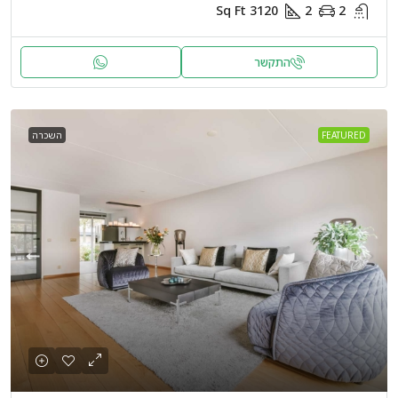
Sq Ft
3120
2
2
התקשר
FEATURED
השכרה