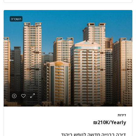
השכרה
דירות
₪210K
/Yearly
דירה בבנייה חדשה לנופש ביהוד