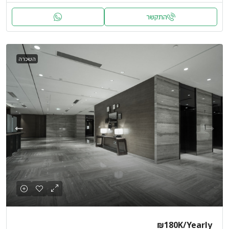
התקשר
השכרה
₪180K
/Yearly