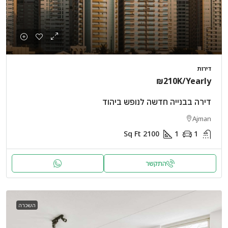
דירות
₪210K
/Yearly
דירה בבנייה חדשה לנופש ביהוד
Ajman
Sq Ft
2100
1
1
התקשר
השכרה