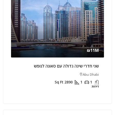
arly
₪11M
שני חדרי שינה גדולה עם סאונה לנופש
שני 
arjah
Abu Dhabi
1
Sq Ft
2890
1
1
דירות
דירות