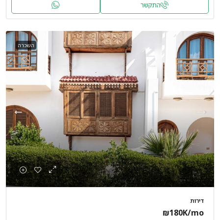
התקשר
השכרה
דירות
₪180K
/mo