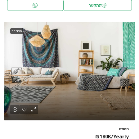
התקשר
השכרה
סטודיו
₪180K
/Yearly