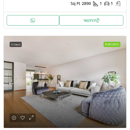
Sq Ft
2890
1
1
התקשר
FEATURED
השכרה