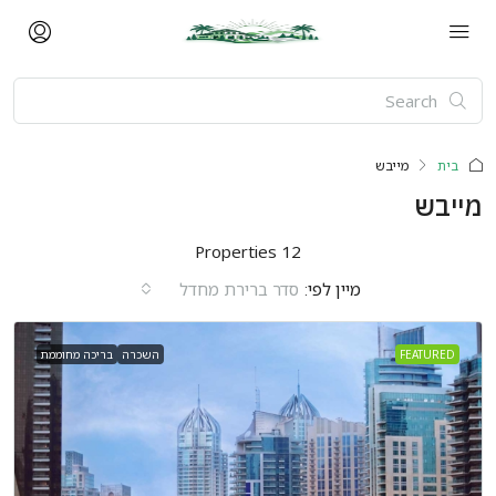
בית
מייבש
מייבש
12 Properties
מיין לפי:
סדר ברירת מחדל
FEATURED
השכרה
בריכה מחוממת