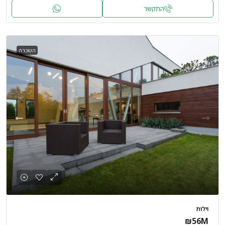
התקשר
השכרה
וילות
₪56M