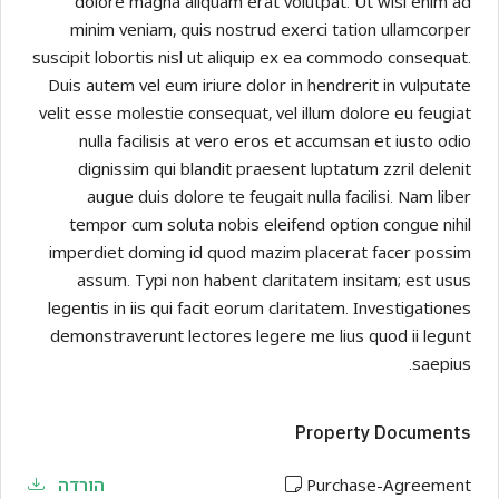
dolore magna aliquam erat volutpat. Ut wisi enim ad
minim veniam, quis nostrud exerci tation ullamcorper
suscipit lobortis nisl ut aliquip ex ea commodo consequat.
Duis autem vel eum iriure dolor in hendrerit in vulputate
velit esse molestie consequat, vel illum dolore eu feugiat
nulla facilisis at vero eros et accumsan et iusto odio
dignissim qui blandit praesent luptatum zzril delenit
augue duis dolore te feugait nulla facilisi. Nam liber
tempor cum soluta nobis eleifend option congue nihil
imperdiet doming id quod mazim placerat facer possim
assum. Typi non habent claritatem insitam; est usus
legentis in iis qui facit eorum claritatem. Investigationes
demonstraverunt lectores legere me lius quod ii legunt
saepius.
Property Documents
Purchase-Agreement
הורדה