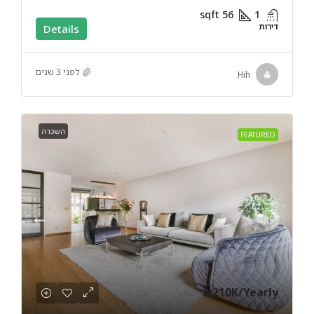
sqft
56
1
דירות
Details
לפני 3 שנים
Hih
השכרה
FEATURED
₪210K
/Yearly