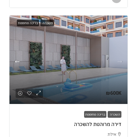
השכרה
בריכה מחוממת
₪600K
השכרה
בריכה מחוממת
דירה מרוהטת להשכרה
אילת