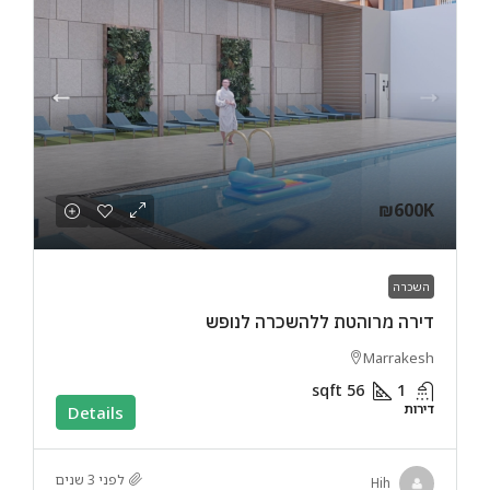
₪600K
השכרה
דירה מרוהטת ללהשכרה לנופש
Marrakesh
sqft
56
1
דירות
Details
לפני 3 שנים
Hih