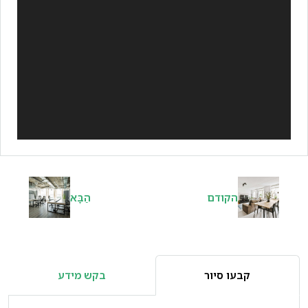
הקודם
הַבָּא
קבעו סיור
בקש מידע