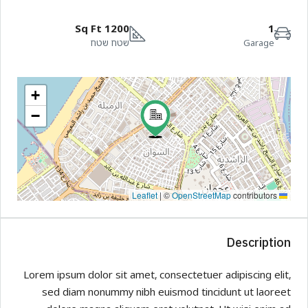
1200 Sq Ft
1
Garage
שטח שטח
+
−
|
©
OpenStreetMap
contributors
Leaflet
Description
Lorem ipsum dolor sit amet, consectetuer adipiscing elit,
sed diam nonummy nibh euismod tincidunt ut laoreet