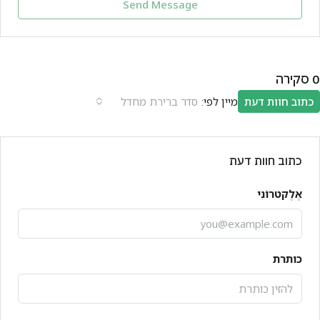
Send Message
0 סקירה
מיין לפי:
כתוב חוות דעת
סדר ברירת מחדל
כתוב חוות דעת
אֶלֶקטרוֹנִי
כותרת