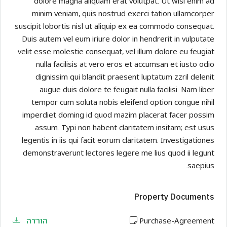
dolore magna aliquam erat volutpat. Ut wisi enim ad
minim veniam, quis nostrud exerci tation ullamcorper
suscipit lobortis nisl ut aliquip ex ea commodo consequat.
Duis autem vel eum iriure dolor in hendrerit in vulputate
velit esse molestie consequat, vel illum dolore eu feugiat
nulla facilisis at vero eros et accumsan et iusto odio
dignissim qui blandit praesent luptatum zzril delenit
augue duis dolore te feugait nulla facilisi. Nam liber
tempor cum soluta nobis eleifend option congue nihil
imperdiet doming id quod mazim placerat facer possim
assum. Typi non habent claritatem insitam; est usus
legentis in iis qui facit eorum claritatem. Investigationes
demonstraverunt lectores legere me lius quod ii legunt
saepius.
Property Documents
Purchase-Agreement
הורדה