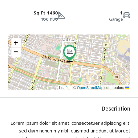
1460 Sq Ft
1
Garage
שטח שטח
+
−
|
©
OpenStreetMap
contributors
Leaflet
Description
Lorem ipsum dolor sit amet, consectetuer adipiscing elit,
sed diam nonummy nibh euismod tincidunt ut laoreet