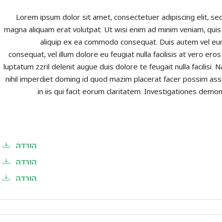
Lorem ipsum dolor sit amet, consectetuer adipiscing elit, s
magna aliquam erat volutpat. Ut wisi enim ad minim veniam, quis n
aliquip ex ea commodo consequat. Duis autem vel eum i
consequat, vel illum dolore eu feugiat nulla facilisis at vero er
luptatum zzril delenit augue duis dolore te feugait nulla facilis
nihil imperdiet doming id quod mazim placerat facer possim assu
in iis qui facit eorum claritatem. Investigationes demo
הורדה
הורדה
הורדה