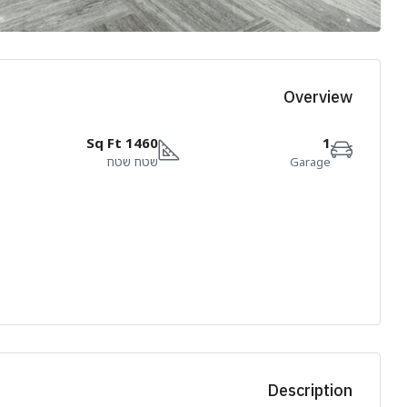
Overview
1460 Sq Ft
1
Garage
שטח שטח
Description