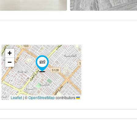
+
−
|
©
OpenStreetMap
contributors
Leaflet