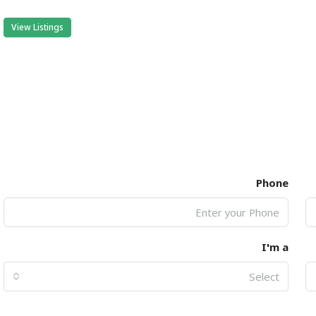
View Listings
Phone
I'm a
Select