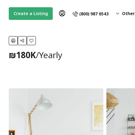
Create a Listing
Other
(800) 987 6543
₪180K
/Yearly