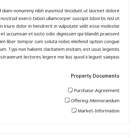
ed diam nonummy nibh euismod tincidunt ut laoreet dolore
ostrud exerci tation ullamcorper suscipit lobortis nisl ut
riure dolor in hendrerit in vulputate velit esse molestie
os et accumsan et iusto odio dignissim qui blandit praesent
i. Nam liber tempor cum soluta nobis eleifend option congue
m. Typi non habent claritatem insitam; est usus legentis
nstraverunt lectores legere me lius quod ii legunt saepius.
Property Documents
Purchase-Agreement
Offering-Memorandum
Market-Information