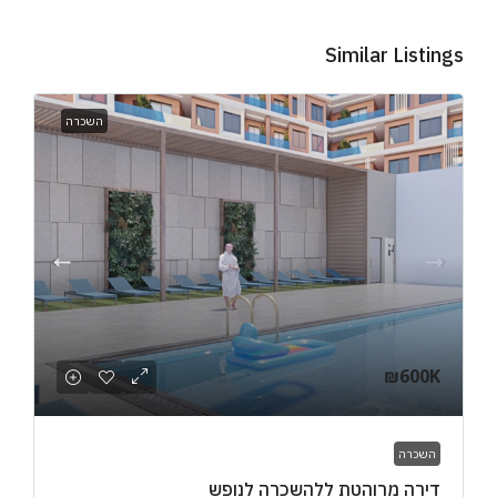
Similar Listings
השכרה
₪600K
השכרה
דירה מרוהטת ללהשכרה לנופש