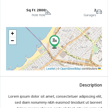
2800 Sq Ft
2
Garages
שטח שטח
+
−
|
©
OpenStreetMap
contributors
Leaflet
Description
Lorem ipsum dolor sit amet, consectetuer adipiscing elit,
sed diam nonummy nibh euismod tincidunt ut laoreet