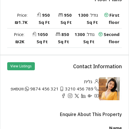
First
גודל:
1300
950
950
Price:
₪1.7K
Sq Ft
Sq Ft
Sq Ft
floor
Second
גודל:
1300
850
1050
Price:
₪2K
Sq Ft
Sq Ft
Sq Ft
floor
Contact Information
View Listings
גלית
789 456 3210
321 456 9874
ווטסאפ
Enquire About This Property
Name