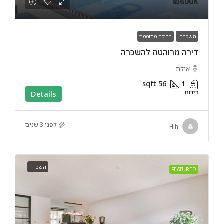
₪600K
השכרה
בריכה מחוממת
דירה מרוהטת להשכרה
אילת
sqft
56
1
דירות
Details
לפני 3 שנים
Hih
השכרה
FEATURED