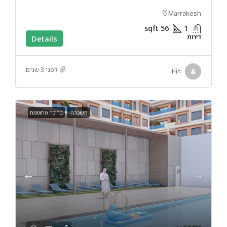
Marrakesh
sqft
56
1
דירות
Details
לפני 3 שנים
Hih
השכרה
בריכה מחוממת