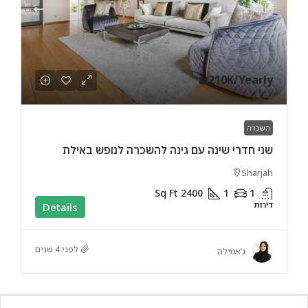
₪210K
/Yearly
השכרה
שני חדרי שינה עם גינה להשכרה לנופש באילת
Sharjah
Sq Ft
2400
1
1
דירות
Details
לפני 4 שנים
ג’אמילה