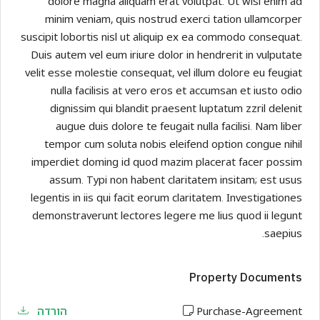
dolore magna aliquam erat volutpat. Ut wisi enim ad
minim veniam, quis nostrud exerci tation ullamcorper
suscipit lobortis nisl ut aliquip ex ea commodo consequat.
Duis autem vel eum iriure dolor in hendrerit in vulputate
velit esse molestie consequat, vel illum dolore eu feugiat
nulla facilisis at vero eros et accumsan et iusto odio
dignissim qui blandit praesent luptatum zzril delenit
augue duis dolore te feugait nulla facilisi. Nam liber
tempor cum soluta nobis eleifend option congue nihil
imperdiet doming id quod mazim placerat facer possim
assum. Typi non habent claritatem insitam; est usus
legentis in iis qui facit eorum claritatem. Investigationes
demonstraverunt lectores legere me lius quod ii legunt
saepius.
Property Documents
Purchase-Agreement
הורדה