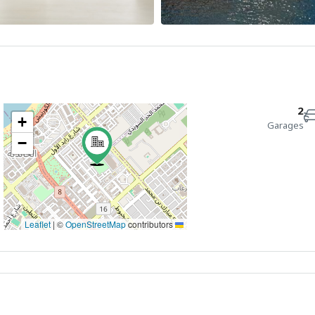
2
+
Garages
−
ג
ד
ה
20
19
18
אוג
אוג
אוג
|
©
OpenStreetMap
contributors
Leaflet