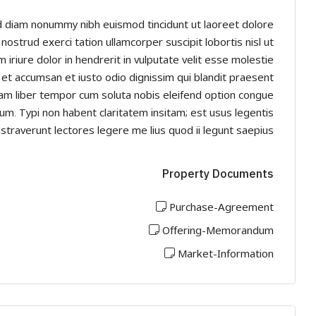
ed diam nonummy nibh euismod tincidunt ut laoreet dolore
ostrud exerci tation ullamcorper suscipit lobortis nisl ut
riure dolor in hendrerit in vulputate velit esse molestie
os et accumsan et iusto odio dignissim qui blandit praesent
i. Nam liber tempor cum soluta nobis eleifend option congue
m. Typi non habent claritatem insitam; est usus legentis
nstraverunt lectores legere me lius quod ii legunt saepius.
Property Documents
Purchase-Agreement
Offering-Memorandum
Market-Information