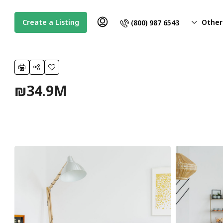
Create a Listing
Other
(800) 987 6543
₪34.9M