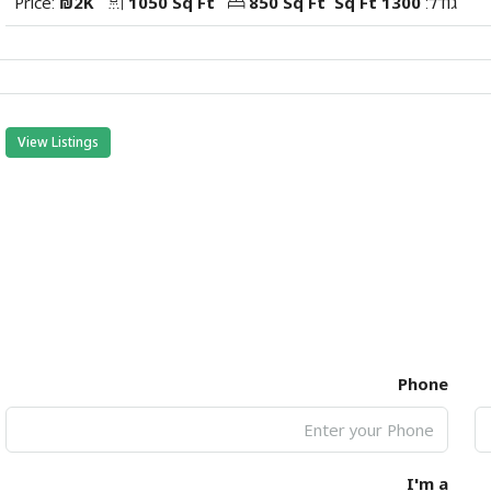
גודל:
1300 Sq Ft
850 Sq Ft
1050 Sq Ft
₪2K
Price:
View Listings
Phone
I'm a