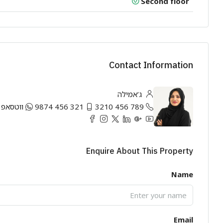
Second floor
Contact Information
ג’אמילה
789 456 3210
321 456 9874
ווטסאפ
Enquire About This Property
Name
Email