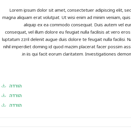
Lorem ipsum dolor sit amet, consectetuer adipiscing elit, s
magna aliquam erat volutpat. Ut wisi enim ad minim veniam, quis n
aliquip ex ea commodo consequat. Duis autem vel eum i
consequat, vel illum dolore eu feugiat nulla facilisis at vero er
luptatum zzril delenit augue duis dolore te feugait nulla facilis
nihil imperdiet doming id quod mazim placerat facer possim assu
in iis qui facit eorum claritatem. Investigationes demo
הורדה
הורדה
הורדה