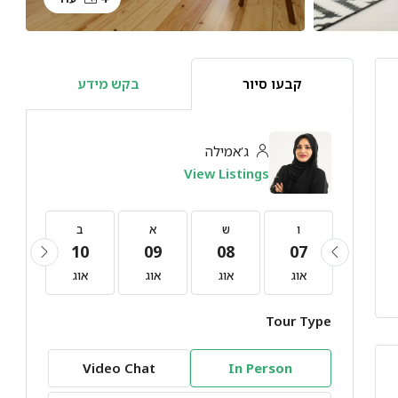
קבעו סיור
בקש מידע
ג’אמילה
View Listings
ו
ו
ש
א
ב
ג
11
10
09
08
07
21
אוג
אוג
אוג
אוג
אוג
אוג
Tour Type
Video Chat
In Person