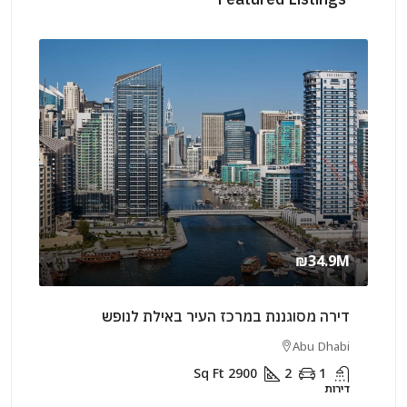
1M
₪34.9M
דירה מסוגננת במרכז העיר באילת לנופש
שני 
habi
Abu Dhabi
Sq Ft
2900
2
1
דירות
דירות