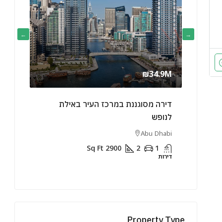
₪11M
₪34.9M
 לנופש
דירה מסוגננת במרכז העיר באילת
שני חד
לנופש
 Dhabi
Abu Dhabi
1
דירות
Sq Ft
2900
2
1
דירות
Property Type