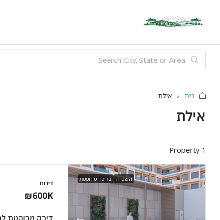
בית
אילת
אילת
1 Property
השכרה
בריכה מחוממת
דירות
₪600K
דירה מרוהטת ל