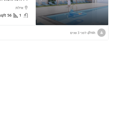
אילת
sqft
56
1
Hih
לפני 3 שנים
₪35M
דירת חדר
Abu Dhabi
1
1
דירות